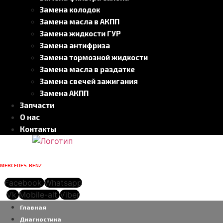
Замена колодок
Замена масла в АКПП
Замена жидкости ГУР
Замена антифриза
Замена тормозной жидкости
Замена масла в раздатке
Замена свечей зажигания
Замена АКПП
Запчасти
О нас
Контакты
СПЕЦИАЛИЗИРОВАННЫЙ
СЕРВИСНЫЙ ЦЕНТР
MERCEDES-BENZ
В МОСКВЕ
г. Москва, ул. Вавилова, д. 9а, стр. 25
Facebook
Whatsapp
Vk
Mobile-alt
Viber
Главная
Диагностика