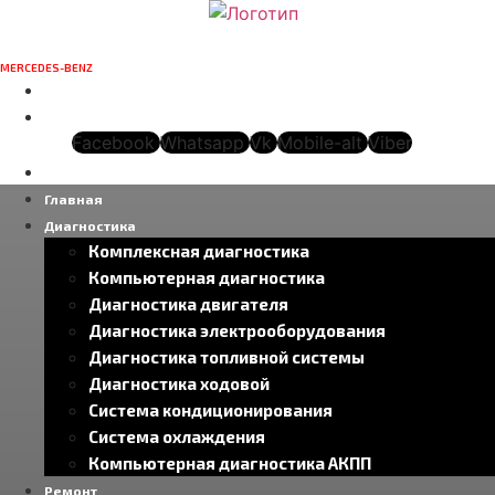
СПЕЦИАЛИЗИРОВАННЫЙ
СЕРВИСНЫЙ ЦЕНТР
MERCEDES-BENZ
В МОСКВЕ
г. Москва, ул. Вавилова, д. 9а, стр. 25
Режим работы: 10:00-20:00
Facebook
Whatsapp
Vk
Mobile-alt
Viber
+7(499)130-19-01
Главная
Диагностика
Комплексная диагностика
Компьютерная диагностика
Диагностика двигателя
Диагностика электрооборудования
Диагностика топливной системы
Диагностика ходовой
Система кондиционирования
Система охлаждения
Компьютерная диагностика АКПП
Ремонт