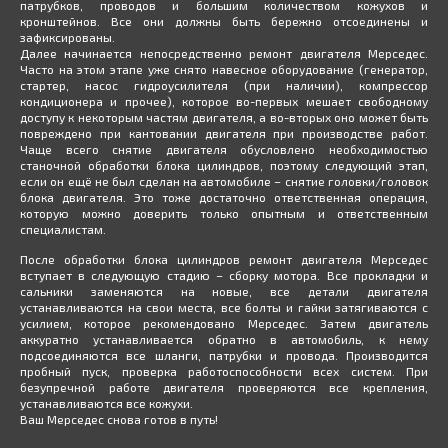
патрубков, проводов и большим количеством кожухов и
кронштейнов. Все они должны быть бережно отсоединены и
зафиксированы.
Далее начинается непосредственно ремонт двигателя Мерседес.
Часто на этом этапе уже снято навесное оборудование (генератор,
стартер, насос гидроусилителя (при наличии), компрессор
кондиционера и прочее), которое во-первых мешает свободному
доступу к некоторым частям двигателя, а во-вторых оно может быть
повреждено при кантовании двигателя при производстве работ.
Чаще всего снятие двигателя обусловлено необходимостью
станочной обработки блока цилиндров, поэтому следующий этап,
если он ещё не был сделан на автомобиле – снятие головки/головок
блока двигателя. Это тоже достаточно ответственная операция,
которую можно доверить только опытным и ответственным
специалистам.
После обработки блока цилиндров ремонт двигателя Мерседес
вступает в следующую стадию – сборку мотора. Все прокладки и
сальники заменяются на новые, все детали двигателя
устанавливаются на свои места, все болты и гайки затягиваются с
усилием, которое рекомендовано Мерседес. Затем двигатель
аккуратно устанавливается обратно в автомобиль, к нему
подсоединяются все шланги, патрубки и провода. Производится
пробный пуск, проверка работоспособности всех систем. При
безупречной работе двигателя проверяются все крепления,
устанавливаются все кожухи.
Ваш Мерседес снова готов в путь!